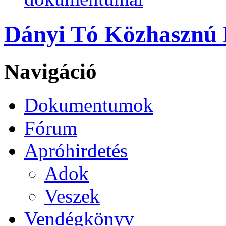
Dányi Tó Közhasznú N
Navigáció
Dokumentumok
Fórum
Apróhirdetés
Adok
Veszek
Vendégkönyv