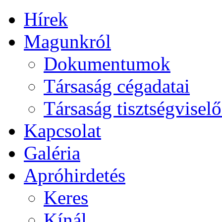
Hírek
Magunkról
Dokumentumok
Társaság cégadatai
Társaság tisztségviselő
Kapcsolat
Galéria
Apróhirdetés
Keres
Kínál