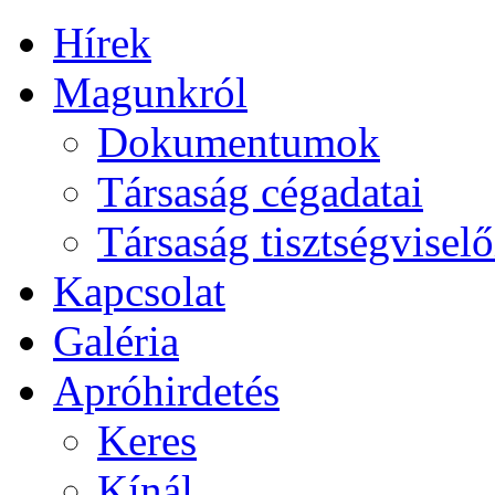
Hírek
Magunkról
Dokumentumok
Társaság cégadatai
Társaság tisztségviselő
Kapcsolat
Galéria
Apróhirdetés
Keres
Kínál