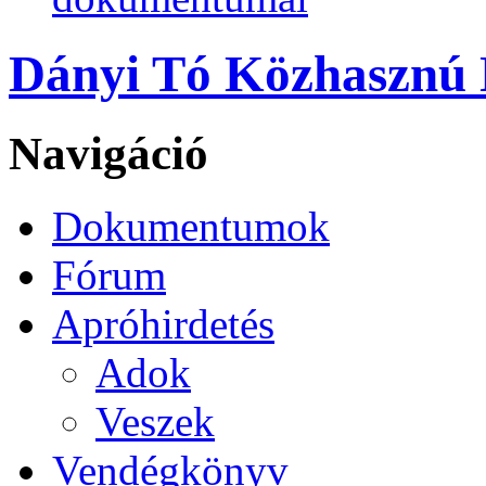
Dányi Tó Közhasznú N
Navigáció
Dokumentumok
Fórum
Apróhirdetés
Adok
Veszek
Vendégkönyv