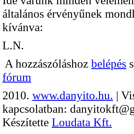
Ide várunk minden véleményt
általános érvényűnek mondh
kívánva:
L.N.
A hozzászóláshoz
belépés
s
fórum
2010.
www.danyito.hu.
| Vi
kapcsolatban: danyitokft@
Készítette
Loudata Kft.