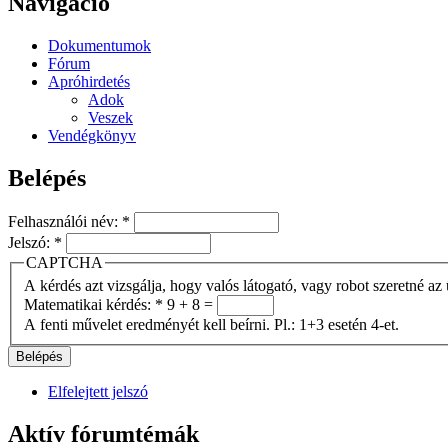
Navigáció
Dokumentumok
Fórum
Apróhirdetés
Adok
Veszek
Vendégkönyv
Belépés
Felhasználói név:
*
Jelszó:
*
CAPTCHA
A kérdés azt vizsgálja, hogy valós látogató, vagy robot szeretné az 
Matematikai kérdés:
*
9 + 8 =
A fenti művelet eredményét kell beírni. Pl.: 1+3 esetén 4-et.
Elfelejtett jelszó
Aktív fórumtémák