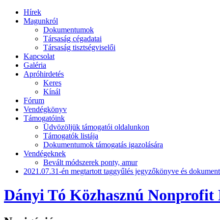
Hírek
Magunkról
Dokumentumok
Társaság cégadatai
Társaság tisztségviselői
Kapcsolat
Galéria
Apróhirdetés
Keres
Kínál
Fórum
Vendégkönyv
Támogatóink
Üdvözöljük támogatói oldalunkon
Támogatók listája
Dokumentumok támogatás igazolására
Vendégeknek
Bevált módszerek ponty, amur
2021.07.31-én megtartott taggyűlés jegyzőkönyve és dokumen
Dányi Tó Közhasznú Nonprofit 