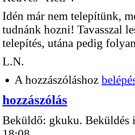
Idén már nem telepítünk, m
tudnánk hozni! Tavasszal l
telepítés, utána pedig foly
L.N.
A hozzászóláshoz
belépé
hozzászólás
Beküldő: gkuku. Beküldés i
18:08.