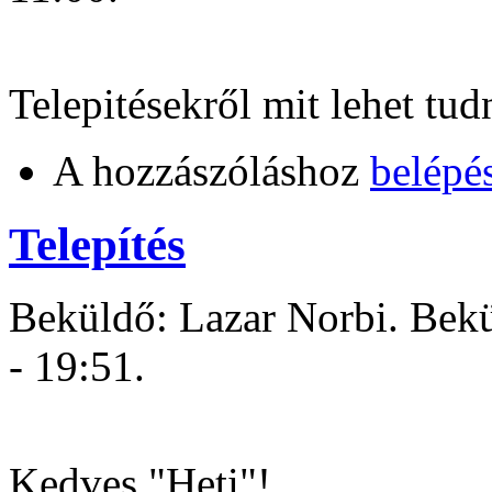
Telepitésekről mit lehet tud
A hozzászóláshoz
belépé
Telepítés
Beküldő: Lazar Norbi. Bekü
- 19:51.
Kedves "Heti"!