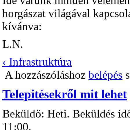
Ide várunk minden véleményt
horgászat világával kapcsol
kívánva:
L.N.
‹ Infrastruktúra
A hozzászóláshoz
belépés
s
Telepitésekről mit lehet
Beküldő: Heti. Beküldés idő
11:00.