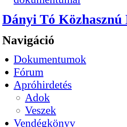
Dányi Tó Közhasznú N
Navigáció
Dokumentumok
Fórum
Apróhirdetés
Adok
Veszek
Vendégkönyv