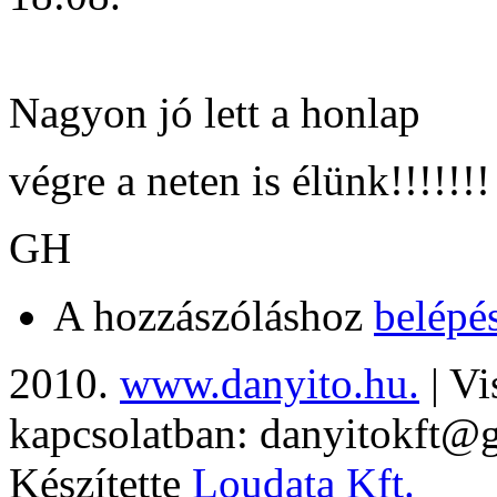
Nagyon jó lett a honlap
végre a neten is élünk!!!!!!!
GH
A hozzászóláshoz
belépé
2010.
www.danyito.hu.
| Vi
kapcsolatban: danyitokft@
Készítette
Loudata Kft.