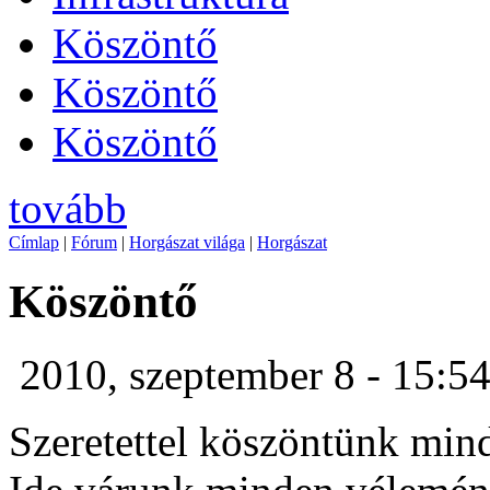
Köszöntő
Köszöntő
Köszöntő
tovább
Címlap
|
Fórum
|
Horgászat világa
|
Horgászat
Köszöntő
2010, szeptember 8 - 15:5
Szeretettel köszöntünk min