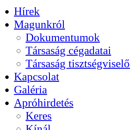
Hírek
Magunkról
Dokumentumok
Társaság cégadatai
Társaság tisztségviselő
Kapcsolat
Galéria
Apróhirdetés
Keres
Kínál