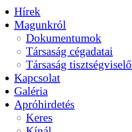
Hírek
Magunkról
Dokumentumok
Társaság cégadatai
Társaság tisztségviselő
Kapcsolat
Galéria
Apróhirdetés
Keres
Kínál