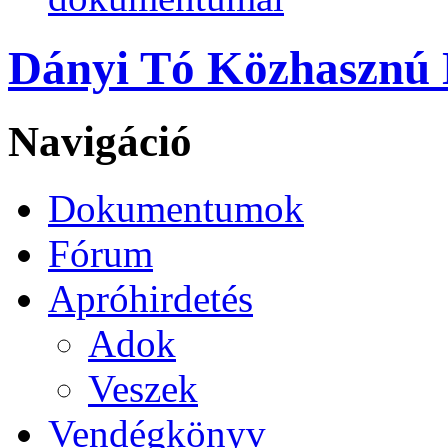
Dányi Tó Közhasznú N
Navigáció
Dokumentumok
Fórum
Apróhirdetés
Adok
Veszek
Vendégkönyv