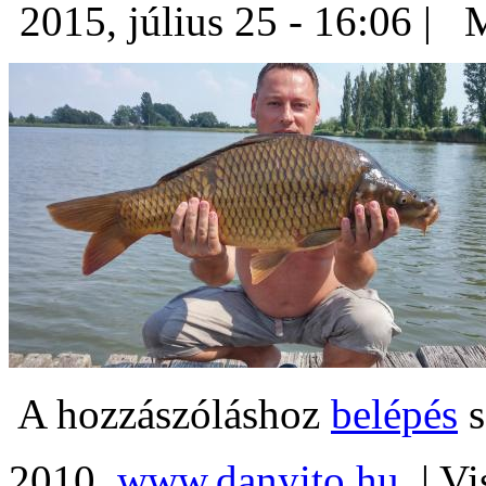
2015, július 25 - 16:06 |
M
A hozzászóláshoz
belépés
s
2010.
www.danyito.hu.
| Vi