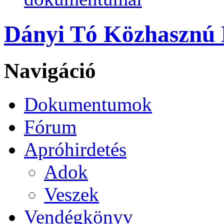
Dányi Tó Közhasznú N
Navigáció
Dokumentumok
Fórum
Apróhirdetés
Adok
Veszek
Vendégkönyv