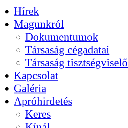
Hírek
Magunkról
Dokumentumok
Társaság cégadatai
Társaság tisztségviselő
Kapcsolat
Galéria
Apróhirdetés
Keres
Kínál