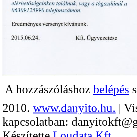
A hozzászóláshoz
belépés
s
2010.
www.danyito.hu.
| Vi
kapcsolatban: danyitokft@
Készítette
Loudata Kft.